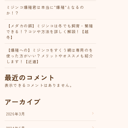
ミジンコ爆殖君は本当に”爆殖”となるの
か！？
【メダカの餌】ミジンコは冬でも飼育・繁殖
できる！？コツや方法を詳しく解説！【越
冬】
【爆殖への】ミジンコをすくう網は専用のを
使った方がいい？メリットやオススメも紹介
します！【近道】
最近のコメント
表示できるコメントはありません。
アーカイブ
2026年3月
2024年6月